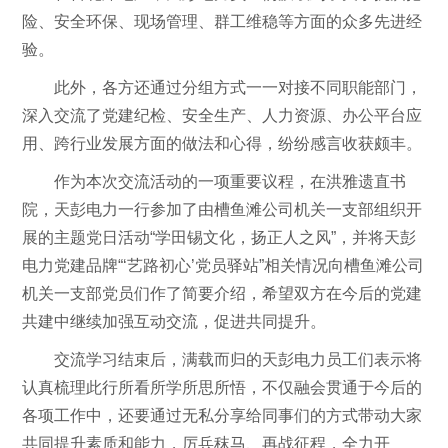
险、安全环保、现场管理、群工维稳等方面的众多先进经
验。
此外，各方还通过分组方式一一对接不同职能部门，
深入交流了党建纪检、安全生产、人力资源、办公平台应
用、跨行业发展方面的做法和心得，纷纷感言收获颇丰。
作为本次交流活动的一项重要议程，在洪雅遗直书
院，天彭电力一行参加了由槽鱼滩公司机关一支部组织开
展的主题党日活动“学田锡文化，扬正人之风”，并将天彭
电力党建品牌“‘艺路初心’党员驿站”相关情况向槽鱼滩公司
机关一支部党员们作了简要介绍，希望双方在今后的党建
共建中继续加强互动交流，促进共同提升。
交流学习结束后，满载而归的天彭电力员工们表示将
认真梳理此行所看所学所思所悟，不仅融会贯通于今后的
各项工作中，还要通过无私分享给同事们的方式带动大家
共同提升素质和能力，厉兵秣马、再战征程，全力开