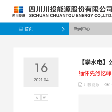
公司简介
公司新闻
公司资料
党群工作
组织架构
企业动态
股票信息
纪检监察
领导团队
公示公告
最新公告
企业荣誉
公司邮箱

首页
新闻中心

【攀水电】
16
缅怀先烈忆峥
2021-04
川投能源