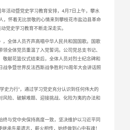
周年活动暨党史学习教育安排，4月7日上午，攀水
余人，怀着无比崇敬的心情来到攀枝花市盐边县革命
推动党史学习教育不断走深走实。
》，全体人员齐声高唱中华人民共和国国歌。国歌
带领全体党员重温了入党誓词。公司党总支书记、
。敬献花篮仪式结束后，全体人员对烈士纪念碑和
日战争暨世界反法西斯战争胜利70周年大会讲话照
学史力行”，通过学习党史充分认识到任何伟大的
对风险、破解难题、迎接挑战、化险为夷的办法和
始终与党中央保持高度一致，坚决维护以习近平同
”。要继承先辈遗志，薪火相传，始终做到心中有魂！