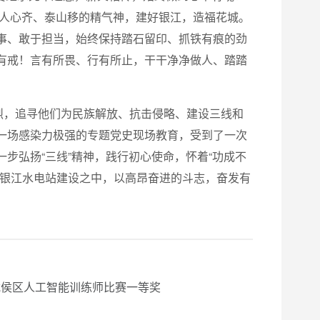
足人心齐、泰山移的精气神，建好银江，造福花城。
事、敢于担当，始终保持踏石留印、抓铁有痕的劲
有戒！言有所畏、行有所止，干干净净做人、踏踏
烈，追寻他们为民族解放、抗击侵略、建设三线和
一场感染力极强的专题党史现场教育，受到了一次
步弘扬“三线”精神，践行初心使命，怀着“功成不
到银江水电站建设之中，以高昂奋进的斗志，奋发有
武侯区人工智能训练师比赛一等奖