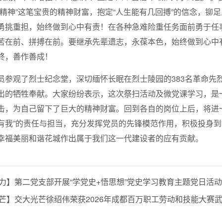
线精神”这笔宝贵的精神财富，抱定“人生能有几回搏”的信念，铆
勇挑重担，始终做到心中有责！在各种急难险重任务面前勇于任
苦在前、拼搏在前。要继承先辈遗志，永葆本色，始终做到心中
终，善作善成！
员参观了烈士纪念堂，深切缅怀长眠在烈士陵园的383名革命先
出的牺牲奉献。大家纷纷表示，这次祭扫活动及微党课学习，是
击，为自己留下了巨大的精神财富。回到各自的岗位上后，将进一
有我”的责任与担当，充分发挥党员的先锋模范作用，积极投身
幸福美丽和谐花城作出属于我们这一代建设者的应有贡献。
力】第二党支部开展“学党史+悟思想”党史学习教育主题党日活动
芒】交大光芒徐绍伟荣获2026年成都百万职工劳动和技能大赛