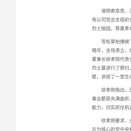
清明寄哀思、
电公司党总支组织
烈士陵园，祭奠革
苍松翠柏掩映
唱毕，全场肃立，
董事长徐孝刚代表
烈士墓进行了祭扫
壁，讲授了一堂生
徐孝刚指出，
事业都是充满曲折
能力，切实抓住机
徐孝刚要求，
志为核心的党中央