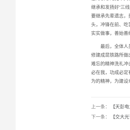
继承和发扬好“三
要继承先辈遗志，
头，冲锋在前、吃
实实做事，善始善
最后，全体人
修建成昆铁路所做
难忘的精神洗礼冲
必在我，功成必定
为的精神，为建设
上一条：
【天彭电
下一条：
【交大光