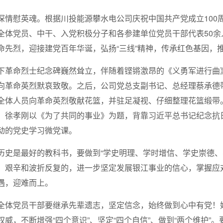
深情慰英魂。根据川投能源攀水电公司庆祝中国共产党成立100
全体党员、中干、入党积极分子和各参建单位党员干部代表50
命先烈，迎接建党百年华诞，弘扬“三线”精神，传承红色基因，
下革命烈士纪念碑巍然耸立，伴随着铿锵激昂的《义勇军进行曲
向革命英烈默哀致敬。之后，公司党总支副书记、总经理蔡承德
全体人员向革命英烈敬献花篮，并驻足凝视、仔细整理花篮缎带
，徐孝刚以《为了共同的事业》为题，背靠习近平总书记纪念抗
动的党史学习微党课。
历史是最好的教科书，要做到“学史明理、学时增信、学史崇德、
、艰辛和波折反复的，进一步坚定发展银江事业的信心，掌握应
遇，迎难而上。
全体党员干部要继承先辈遗志，坚定信念，始终做到心中有党！
权威，不断增强“四个意识”、坚定“四个自信”、做到“两个维护