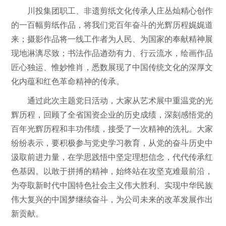
川投集团职工、非遗剪纸文化传承人庄丛灿精心创作
的一百幅剪纸作品，将我们党百年奋斗的光辉历程娓娓道
来；摄影作品将一线工作者为人民、为国家的奉献精神展
现地淋漓尽致；书法作品遒劲有力、行云流水，绘画作品
匠心独运、惟妙惟肖，悉数展现了中国传统文化的深厚文
化内蕴和红色革命精神的传承。
通过此次主题党日活动，大家从艺术展中重温党的光
辉历程，回顾了全省国资企业的历史成绩，深刻感悟党的
百年光辉历程和丰功伟绩，接受了一次精神的洗礼。大家
纷纷表示，要积极参与党史学习教育，从党的奋斗历史中
汲取前进力量，在学思践悟中坚定理想信念，代代传承红
色基因。以敢于拼搏的精神，始终站在攻坚克难最前沿，
为夺取新时代中国特色社会主义伟大胜利、实现中华民族
伟大复兴的中国梦继续奋斗，为公司未来的改革发展作出
新贡献。