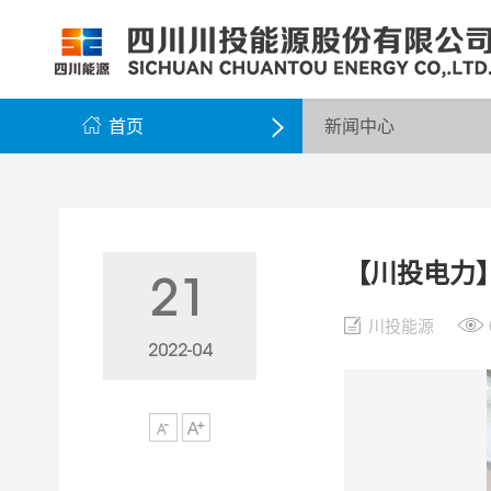
公司简介
公司新闻
公司资料
党群工作
组织架构
企业动态
股票信息
纪检监察
领导团队
公示公告
最新公告
企业荣誉
公司邮箱

首页
新闻中心

【川投电力
21
川投能源
2022-04