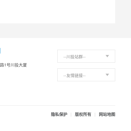
H
--川投站群--
西路1号川投大厦
--友情链接--
隐私保护
|
版权所有
|
网站地图