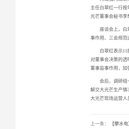
主任白翠红一行按
光芒董事会秘书李
座谈会上，白
事作用、三会规范
白翠红表示川
对董事会决策的透
董事监事作用，加
会后，调研组
解交大光芒生产情
大光芒现场运营人
上一条：
【攀水电