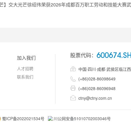
芒】交大光芒徐绍伟荣获2026年成都百万职工劳动和技能大赛
股票代码：
600674.S
加入我们
人才招聘

中国·四川·成都·武侯区临江
联系我们

(+86)028-86098649

(+86)028-86096948

ctny@ctny.com.cn
蜀ICP备2022021534号
川公网安备51010702003046号