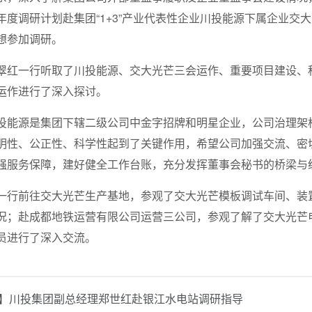
年度调研计划赴集团“1+3”产业代表性企业川投能源下属企业交
想参加调研。
翠红一行听取了川投能源、交大光芒三会运作、重要项目建设、
运作进行了深入探讨。
投能源是集团下辖二级公司中金字招牌和明星企业，公司治理架
明性、公正性、科学性起到了关键作用，希望公司加强交流、密
强服务保障，建好健全工作台账，充分发挥董事会秘书的桥梁与
一行前往交大光芒生产基地，参观了交大光芒模板调试车间、装
况；赴成都地铁运营有限公司运营三公司，参观了解了交大光芒
员进行了深入交流。
】川投集团副总经理郑世红赴银江水电站调研指导