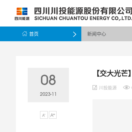
公司简介
公司新闻
公司资料
党群工作
组织架构
企业动态
股票信息
纪检监察
领导团队
公示公告
最新公告
企业荣誉
公司邮箱

首页
新闻中心

【交大光芒
08
川投能源
2023-11