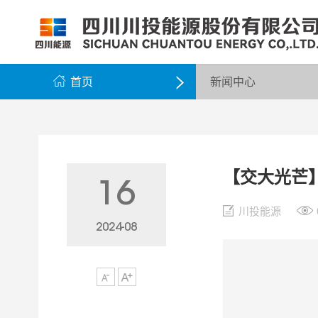
公司简介
公司新闻
公司资料
党群工作
组织架构
企业动态
股票信息
纪检监察
领导团队
公示公告
最新公告
企业荣誉
公司邮箱

首页
新闻中心

【交大光芒
16
川投能源
2024-08