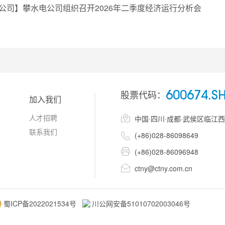
公司】攀水电公司组织召开2026年二季度经济运行分析会
股票代码：
600674.S
加入我们
人才招聘

中国·四川·成都·武侯区临江
联系我们

(+86)028-86098649

(+86)028-86096948

ctny@ctny.com.cn
蜀ICP备2022021534号
川公网安备51010702003046号