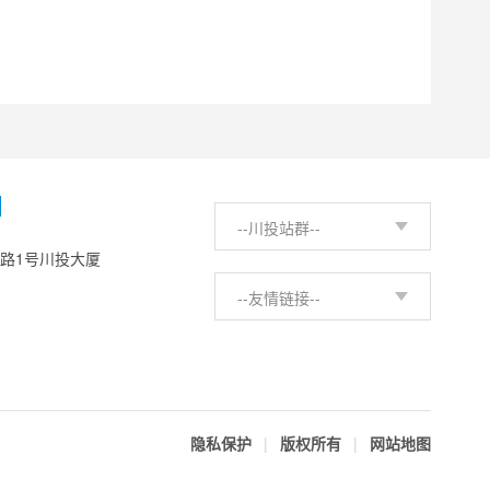
H
--川投站群--
西路1号川投大厦
--友情链接--
隐私保护
|
版权所有
|
网站地图