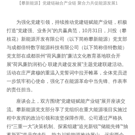
【攀新能源】党建链融合产业链 聚合力共促能源发展1
为强化党建引领，持续推动党建链赋能产业链，积极
打造“党建强、业务兴”的共赢典范，10月31日，川投（攀
枝花）新能源开发有限公司（以下简称攀新能源）党支部
与成都倍特数字能源科技有限公司（以下简称倍特数能）
党支部在成都崇州“荷风廉韵”廉洁文化教育基地联合开
展“荷风廉韵润初心 联建共建促发展”主题党建联建活动。
活动在庄严肃穆的重温入党誓词中拉开帷幕，全体党员进
一步筑牢初心使命，强化了在能源革命中当先锋、作表率
的责任担当。
座谈会上，双方围绕“党建链赋能产业链”展开座谈交
流。攀新能源党支部分享了党组织在重大能源项目实施过
程中发挥的政治引领和攻坚保障作用。公司通过严格执
行“三重一大”决策机制、探索组建“追光新锐”“储能先锋”“抽
蓄新军”党员突击队，助力川投能源推动屏山、远安两个