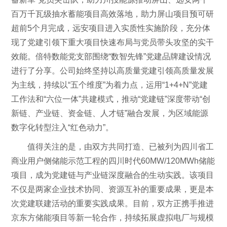
百万千瓦级抽水蓄能项目高效落地，助力屏山项目预可研
超前5个月完成，远安项目进入实质性实施阶段，充分体
现了党建引领下重大项目快速布局与党员带头攻坚的实干
效能。倍特数能党支部围绕“数智先锋”党建品牌建设情况
进行了分享。公司始终坚持以高质量党建引领高质量发展
为主线，持续以“五个维度”为着力点，运用“1+4+N”党建
工作法和“六位一体”共建模式，推动“党建链”深度带动“创
新链、产业链、资金链、人才链”融合发展，为区域能源
数字化转型注入“红色动力”。
值得关注的是，由双方共同打造、已被列为四川省工
商业用户侧储能示范工程的四川时代60MW/120MWh储能
项目，成为党建链与产业链深度融合的生动实践。该项目
不仅是两家企业技术协同、资源互补的重要成果，更是本
次党建联建活动的重要实践成果。目前，双方正携手推进
京东方储能项目等新一轮合作，持续拓展虚拟电厂与规模