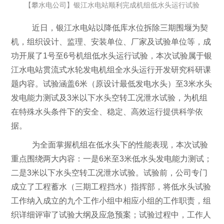
【攀水电公司】银江水电站顺利完成机组低水头运行试验
近日，银江水电站以降低库水位拆除三期围堰为契
机，组织设计、监理、安装单位、厂家及试验单位等，成
功开展了
1
号至
6
号机组低水头运行试验，本次试验属于银
江水电站贯流式水轮发电机组全水头运行开发研究科研课
题内容。试验涵盖
6
米（原设计最低发电水头）至
3
米水头
发电能力测试及
3
米以下水头空转工况泄水试验，为机组
在特殊水头条件下的安全、稳定、高效运行提供科学依
据。
为全面掌握机组在低水头下的性能表现，本次试验
重点围绕两大内容：一是
6
米至
3
米低水头发电能力测试；
二是
3
米以下水头空转工况泄水试验。试验前，公司专门
成立了工程蓄水（三期工程挡水）指挥部，将低水头试验
工作纳入成立的九个工作小组中相应小组的工作职责，组
织详细评审了试验大纲及应急预案；试验过程中，工作人