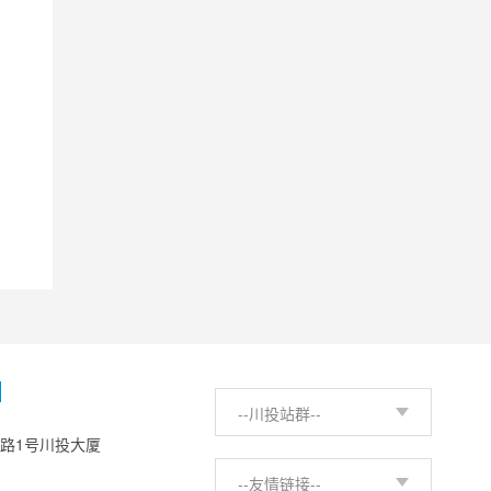
H
--川投站群--
西路1号川投大厦
--友情链接--