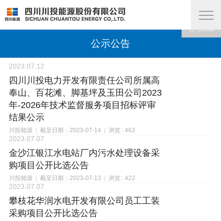










已结束
已结束
已结束
已结束
已结束
已结束
已结束
已结束
已结束
已结束
公示公告
2023.07.12
四川川投电力开发有限责任公司所属高
奉山、百花滩、脚基坪及玉田公司2023
年-2026年技术监督服务项目招标评审
结果公示
川投能源
|
截至日期：2023-07-14
|
浏览 : 463
2023.07.07
金沙江银江水电站厂内污水处理设备采
购项目公开比选公告
川投能源
|
截至日期：2023-07-13
|
浏览 : 422
2023.07.07
攀枝花华润水电开发有限公司员工工装
采购项目公开比选公告