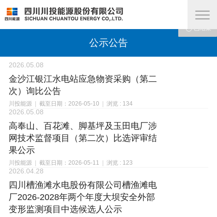










已结束
已结束
已结束
已结束
已结束
已结束
已结束
已结束
已结束
已结束
公示公告
2026.05.08
金沙江银江水电站应急物资采购（第二
次）询比公告
川投能源
|
截至日期：2026-05-10
|
浏览 : 134
2026.05.08
高奉山、百花滩、脚基坪及玉田电厂涉
网技术监督项目（第二次）比选评审结
果公示
川投能源
|
截至日期：2026-05-11
|
浏览 : 123
2026.04.28
四川槽渔滩水电股份有限公司槽渔滩电
厂2026-2028年两个年度大坝安全外部
变形监测项目中选候选人公示